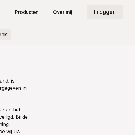
Inloggen
p
Producten
Over mij
enis
and, is
rgegeven in
s van het
ligd. Bij de
ning
oe wij uw