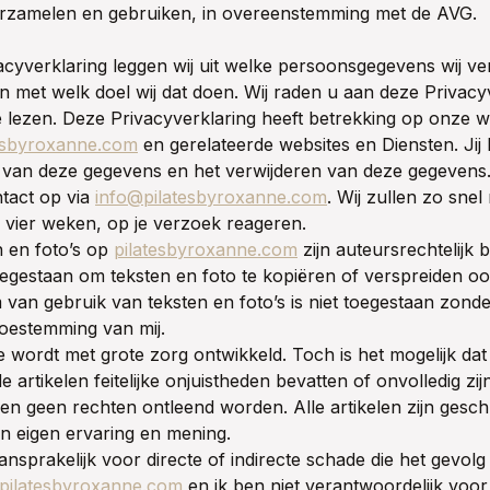
rzamelen en gebruiken, in overeenstemming met de AVG.
acyverklaring leggen wij uit welke persoonsgegevens wij v
n met welk doel wij dat doen. Wij raden u aan deze Privacy
e lezen. Deze Privacyverklaring heeft betrekking op onze w
tesbyroxanne.com
en gerelateerde websites en Diensten. Jij 
e van deze gegevens en het verwijderen van deze gegeven
tact op via
info@pilatesbyroxanne.com
. Wij zullen zo snel
 vier weken, op je verzoek reageren.
en en foto’s op
pilatesbyroxanne.com
zijn auteursrechtelijk
toegestaan om teksten en foto te kopiëren of verspreiden oo
van gebruik van teksten en foto’s is niet toegestaan zond
 toestemming van mij.
 wordt met grote zorg ontwikkeld. Toch is het mogelijk dat
 artikelen feitelijke onjuistheden bevatten of onvolledig zij
n geen rechten ontleend worden. Alle artikelen zijn gesc
jn eigen ervaring en mening.
ansprakelijk voor directe of indirecte schade die het gevolg
pilatesbyroxanne.com
en ik ben niet verantwoordelijk voor