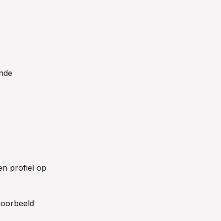
nde
en profiel op
voorbeeld