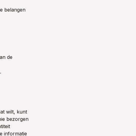
de belangen
van de
.
t wilt, kunt
pie bezorgen
iteit
e informatie