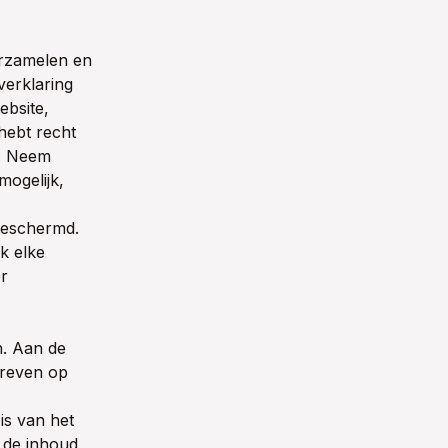
erzamelen en
verklaring
ebsite,
hebt recht
s. Neem
 mogelijk,
 beschermd.
k elke
er
n. Aan de
hreven op
 is van het
 de inhoud