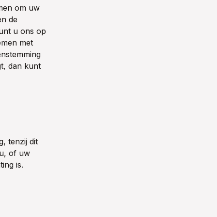
nemen om uw
en de
kunt u ons op
nemen met
reenstemming
t, dan kunt
 tenzij dit
 u, of uw
ing is.