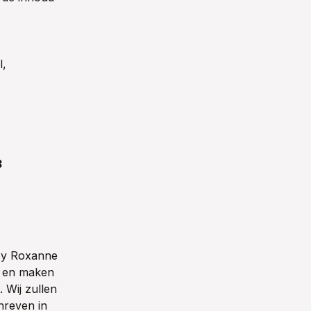
l,
3
 by Roxanne
n en maken
 Wij zullen
hreven in