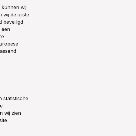
g kunnen wij
wij de juiste
 beveiligd
t een
re
Europese
passend
statistische
ze
n wij zien
ite