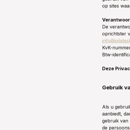
op sites waa
Verantwoord
De verantwo
oprichtster 
info@pilate
KvK-nummer
Btw-identif
Deze Privac
Gebruik v
Als u gebrui
aanbiedt, d
gebruik van 
de persoons