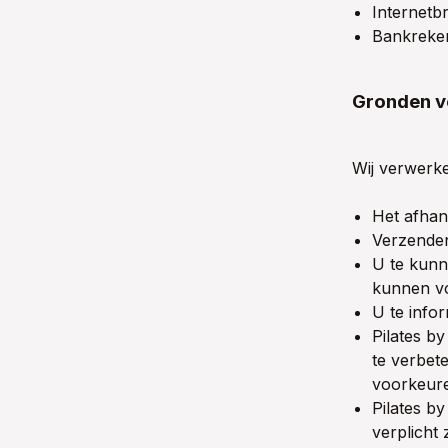
Internetb
Bankreke
Gronden v
Wij verwerk
Het afhan
Verzenden
U te kunne
kunnen v
U te info
Pilates b
te verbet
voorkeur
Pilates b
verplicht 