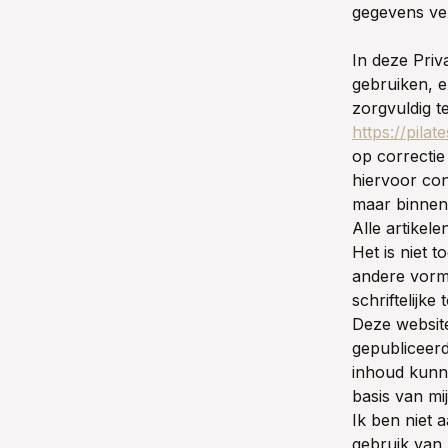
gegevens ve
In deze Priv
gebruiken, e
zorgvuldig t
https://pila
op correcti
hiervoor con
maar binnen
Alle artikel
Het is niet 
andere vorm 
schriftelijke
Deze website
gepubliceerde
inhoud kunne
basis van mi
Ik ben niet a
gebruik van