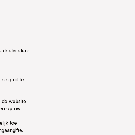
 doeleinden:
ning uit te
 de website
men op uw
lijk toe
ngaangifte.