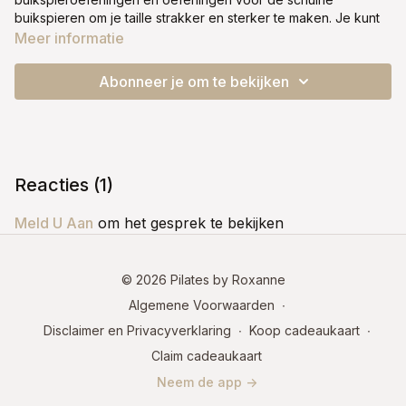
buikspieren om je taille strakker en sterker te maken. Je kunt
de les volgen zonder gewichten, maar als je meer ervaren
Meer informatie
bent of een extra uitdaging wilt, kun je natuurlijk gewichten
toevoegen. Je kunt deze les op zichzelf doen of hem een
Abonneer je om te bekijken
paar keer herhalen voor een intensieve buikspiertraining.
Optioneel: pols- of enkelgewichten.
Fase 3
Reacties (
1
)
Meld U Aan
om het gesprek te bekijken
© 2026 Pilates by Roxanne
Algemene Voorwaarden
∙
Disclaimer en Privacyverklaring
∙
Koop cadeaukaart
∙
Claim cadeaukaart
Neem de app ->