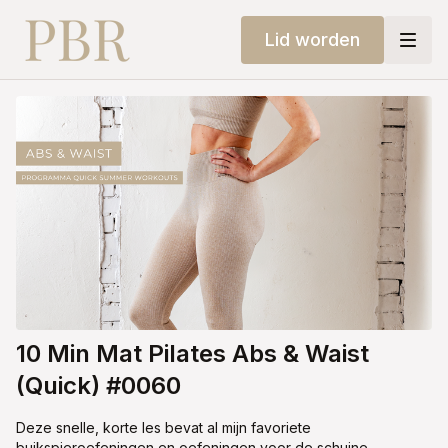
Lid worden
10 Min Mat Pilates Abs & Waist
(Quick) #0060
Deze snelle, korte les bevat al mijn favoriete
buikspieroefeningen en oefeningen voor de schuine