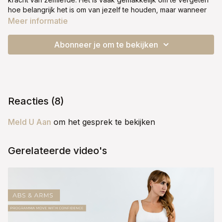
hoe belangrijk het is om van jezelf te houden, maar wanneer
we dit echt toelaten, openen we de deur naar diepere groei,
Meer informatie
meer rust en kunnen we echt in onze kracht komen.
Zelfreflectie door middel van journalen is een geweldige
Abonneer je om te bekijken
manier om dit proces te ondersteunen. Door je gedachten en
doelen op papier te zetten, vergroot je de kans om ze te
bereiken. Het is alsof je een waardevol gesprek met jezelf
voert, waarin je inzichten opdoet die je verder helpen.
________________________________________________________________________
Reacties (
8
)
Journaling maakt dingen lichter in je hoofd en helpt je om alles
Meld U Aan
om het gesprek te bekijken
weer helder te zien. Het geeft veel inzicht en door de juiste
vragen te beantwoorden, kom je vaak tot mooie
ontdekkingen.
Gerelateerde video's
Ik doe dit vaak op zondag, maar misschien werkt de avond
beter voor jou. Ik zorg altijd voor iets lekkers te drinken, zoals
thee of mijn favoriete cappuccino met amandelmelk. Het helpt
me om de komende week weer stappen richting mijn doelen
te zetten.