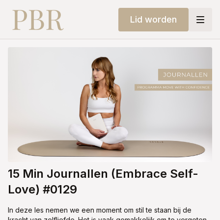
Lid worden
15 Min Journallen (Embrace Self-
Love) #0129
In deze les nemen we een moment om stil te staan bij de
kracht van zelfliefde. Het is vaak gemakkelijk om te vergeten