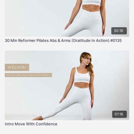
En ik kan me voorstellen dat je de eerste keer denkt: “Wat
moet ik nu opschrijven?” Maar dat is helemaal oké. In het begin
schreef ik soms zelfs: “Ik weet niet wat ik moet opschrijven…”
en daar kwamen ook waardevolle antwoorden uit. Wees niet
te streng voor jezelf, gewoon beginnen is het belangrijkste.🤎
30:16
Liefs Roxanne
30 Min Reformer Pilates Abs & Arms (Gratitude In Action) #0135
01:16
Intro Move With Confidence