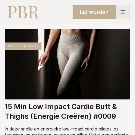
Lid worden
15 Min Low Impact Cardio Butt &
Thighs (Energie Creëren) #0009
In deze snelle en energieke low impact cardio pilates les
focussen we op benen, heupen en billen. Het is een perfecte