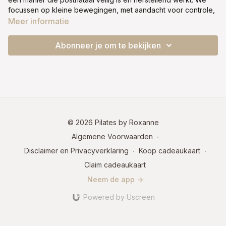
focussen op kleine bewegingen, met aandacht voor controle,
ademhaling en stabiliteit.
Meer informatie
Deze les herinnert je eraan dat jouw lichaam kracht in zich
Abonneer je om te bekijken
heeft, zonder druk of moeten. Ook als die kracht op dit
moment nog zacht en subtiel is, mag je erop vertrouwen dat
het er al is.
Belangrijk:
We maken nog geen 'echte scoop'. Voel hoe je
onderbuik licht intrekt op je uitademing, alsof je een rits
zachtjes omhoog trekt zonder spanning. Alles is gericht op
veilige activatie.
© 2026 Pilates by Roxanne
Algemene Voorwaarden
∙
Optioneel: sokken.
Disclaimer en Privacyverklaring
∙
Koop cadeaukaart
∙
Fase 1
Claim cadeaukaart
Neem de app ->
Powered by Uscreen