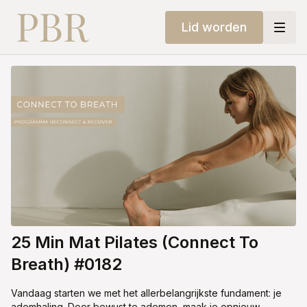
Lid worden
25 Min Mat Pilates (Connect To
Breath) #0182
Vandaag starten we met het allerbelangrijkste fundament: je
ademhaling. Door bewust te ademen, maak je opnieuw