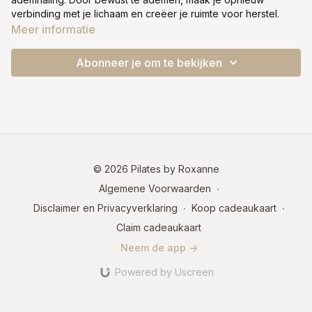
verbinding met je lichaam en creëer je ruimte voor herstel.
Meer informatie
Na een bevalling of een operatie kan het voelen alsof je
lichaam even niet meer helemaal van jou is. Misschien ben je
Abonneer je om te bekijken
gewend geraakt aan oppervlakkig ademen of voel je
spanning in je buik, bekken of onderrug. In deze les nemen
we de tijd om dat patroon zachtjes te doorbreken.
We gaan met eenvoudige, veilige bewegingen je adem
verdiepen, je ribbenkast openen en het contact met je
bekkenbodem herstellen. Je hoeft niets te forceren. Je hoeft
niets te presteren. Alleen maar aanwezig te zijn, te ademen en
© 2026 Pilates by Roxanne
te voelen.
Algemene Voorwaarden
∙
Disclaimer en Privacyverklaring
∙
Koop cadeaukaart
∙
Belangrijk:
We maken nog geen 'echte scoop'. Voel hoe je
onderbuik licht intrekt op je uitademing, alsof je een rits
Claim cadeaukaart
zachtjes omhoogtrekt zonder spanning. Alles is gericht op
Neem de app ->
veilige activatie.
Powered by Uscreen
Fase 1