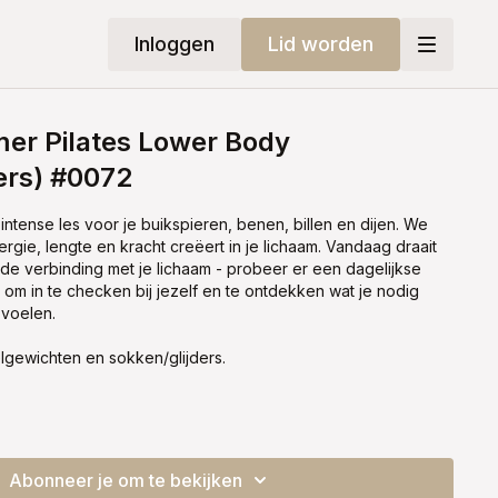
Inloggen
Lid worden
mer Pilates Lower Body
ers) #0072
intense les voor je buikspieren, benen, billen en dijen. We
rgie, lengte en kracht creëert in je lichaam. Vandaag draait
 de verbinding met je lichaam - probeer er een dagelijkse
m in te checken bij jezelf en te ontdekken wat je nodig
 voelen.
elgewichten en sokken/glijders.
Abonneer je om te bekijken