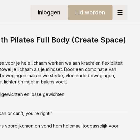
Inloggen
Lid worden
th Pilates Full Body (Create Space)
es voor je hele lichaam werken we aan kracht en flexibiliteit
zowel je lichaam als je mindset. Door een combinatie van
tes bewegingen maken we sterke, vloeiende bewegingen,
, lichter en meer in balans voelt.
elgewichten en losse gewichten
an or can’t, you’re right!”
ns voorbijkomen en vond hem helemaal toepasselijk voor
t alles en als je gelooft dat je de les van vandaag gaat
maal lukken! Ik ben ontzettend fan van de bicepcurls die in