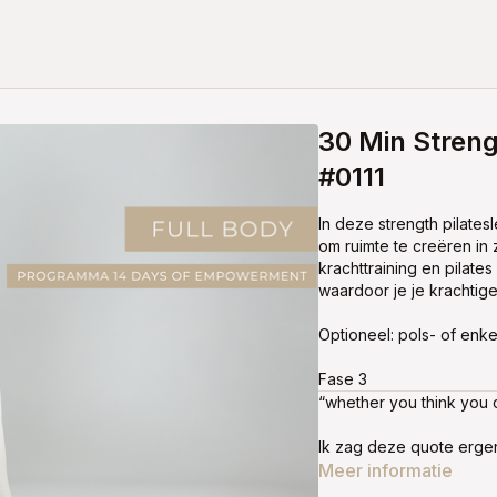
30 Min Streng
#0111
In deze strength pilatesl
om ruimte te creëren in 
krachttraining en pila
waardoor je je krachtiger
Optioneel: pols- of enk
Fase 3
“whether you think you c
Ik zag deze quote erge
deze les! Mindset is ech
Meer informatie
rocken, gaat je dit hele