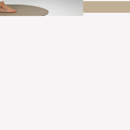
deze les terugkomen. Ik
hebben als dat ik had tij
Liefs Roxanne