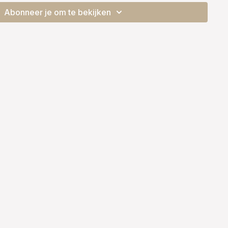
 hoop dat jullie vandaag net zo veel plezier aan deze les
Abonneer je om te bekijken
dens het filmen!