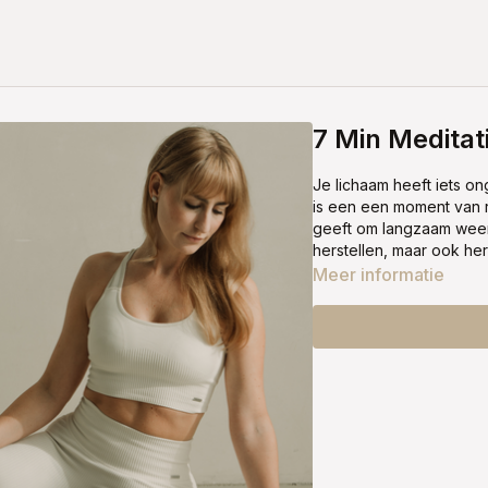
7 Min Meditat
Je lichaam heeft iets o
is een een moment van r
geeft om langzaam weer i
herstellen, maar ook heri
Meer informatie