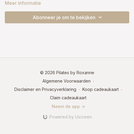
hydraterende blend die perfect past bij je ovulatiefase. De
Meer informatie
blauwe bessen en appel zitten boordevol antioxidanten en
vezels die je huid en cellen laten stralen, terwijl de limoen
Abonneer je om te bekijken
helpt ontgiften en verfrissen. Deze combinatie ondersteunt je
oestrogeenhuishouding. Lijnzaad voegt gezonde vetten toe
voor hormonale ondersteuning. Een frisse, cyclusvriendelijke
smoothie die helderheid, energie en zachtheid samenbrengt.
© 2026 Pilates by Roxanne
Algemene Voorwaarden
∙
Disclaimer en Privacyverklaring
∙
Koop cadeaukaart
∙
Claim cadeaukaart
Neem de app ->
Powered by Uscreen