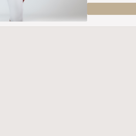
De lessen in dit program
Ze helpen je om je krac
Luisteren naar je lichaam
stretching nodig hebt, 
Het programma bevat vers
strength pilates en str
pilatesmat, maar als je
0,5 kg en handgewichten
De Confidence
Dit programma is er om 
vertrouwen gaat bewegen
en te werken aan een gez
ook mentaal krachtiger. 
ook doet.
Veel plezier met het pro
Let’s move – with confi