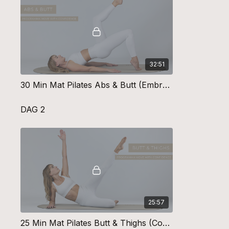
32:51
30 Min Mat Pilates Abs & Butt (Embrace Your Journey) #0123
DAG 2
25:57
25 Min Mat Pilates Butt & Thighs (Connect With Your Body) #0124