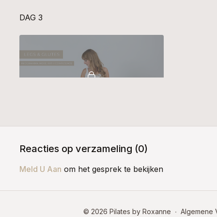
DAG 3
22:01
20 Min Stretch Legs & Glutes (Strengthen Your Mindset) #0125
Reacties op verzameling (
0
)
DAG 4
Meld U Aan
om het gesprek te bekijken
© 2026 Pilates by Roxanne
∙
Algemene 