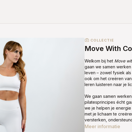
COLLECTIE
Move With Co
Welkom bij het
Move wit
gaan we samen werken a
leven – zowel fysiek al
ook om het creëren van 
leren luisteren naar je l
We gaan samen werken a
pilatesprincipes écht g
we je helpen je energie
met je lichaam te creër
versterken, ondersteund
Meer informatie
De lessen