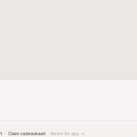
t
∙
Claim cadeaukaart
Neem de app ->