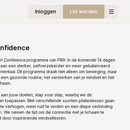
Inloggen
Lid worden
nfidence
h Confidence
programma van PBR. In de komende 14 dagen
an een sterker, zelfverzekerder en meer gebalanceerd
s mentaal. Dit programma draait niet alleen om beweging, maar
een gezonde routine, het versterken van je mindset en het
ichaam.
an jouw doelen, stap voor stap, waarbij we de
aan toepassen. Met verschillende soorten pilateslessen gaan
 te verhogen, meer rust te vinden en een diepe verbinding
en. We nemen de tijd om de connectie met je lichaam te
 door inspirerende mindsetlessen.