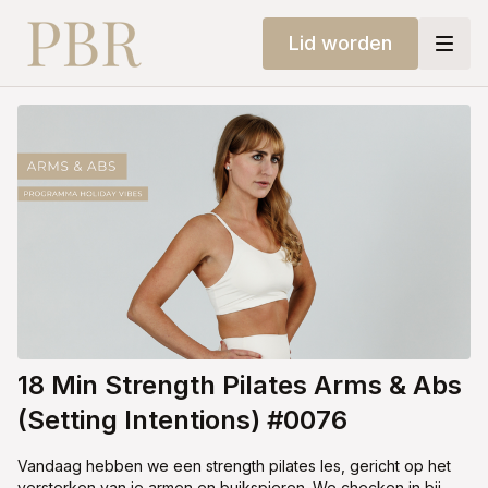
Lid worden
18 Min Strength Pilates Arms & Abs
(Setting Intentions) #0076
Vandaag hebben we een strength pilates les, gericht op het
versterken van je armen en buikspieren. We checken in bij