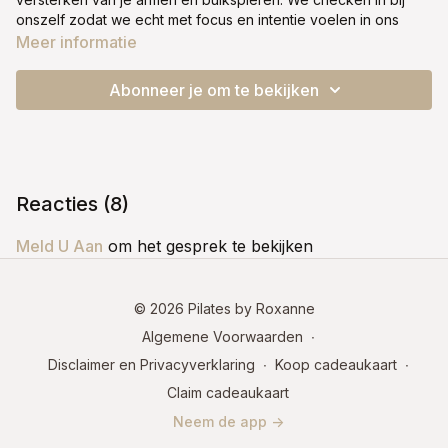
onszelf zodat we echt met focus en intentie voelen in ons
lichaam, met als doel om kracht en energie op te bouwen.
Meer informatie
Tijdens deze les richten we ons op het zetten van intenties;
neem de tijd om na te denken over wat je tijdens dit
Abonneer je om te bekijken
programma wilt bereiken.
Optioneel: pols- of enkelgewichten en losse gewichten.
Fase 4
Reacties (
8
)
Meld U Aan
om het gesprek te bekijken
© 2026 Pilates by Roxanne
Algemene Voorwaarden
∙
Disclaimer en Privacyverklaring
∙
Koop cadeaukaart
∙
Claim cadeaukaart
Neem de app ->