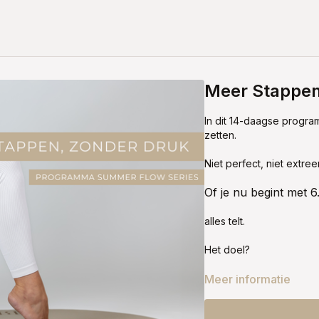
Meer Stappen
In dit 14-daagse progra
zetten.
Niet perfect, niet extre
Of je nu begint met 
alles telt.
Het doel?
Meer energie, meer rust
Meer informatie
Elke dag een beetje me