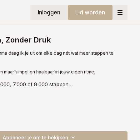
Inloggen
Lid worden
, Zonder Druk
mma daag ik je uit om elke dag nét wat meer stappen te
em maar simpel en haalbaar in jouw eigen ritme.
6.000, 7.000 of 8.000 stappen…
 in je hoofd en je lichaam zachtjes in beweging houden.
er.
Abonneer je om te bekijken