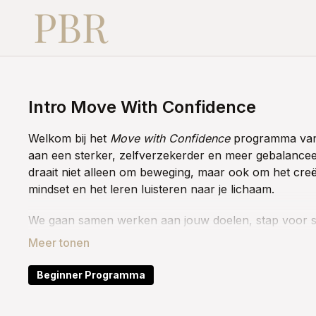
Intro Move With Confidence
Welkom bij het
Move with Confidence
programma van
aan een sterker, zelfverzekerder en meer gebalancee
draait niet alleen om beweging, maar ook om het cre
mindset en het leren luisteren naar je lichaam.
We gaan samen werken aan jouw doelen, stap voor sta
Met verschillende soorten pilateslessen gaan we je h
diepe verbinding met je lichaam te creëren. We nemen 
ondersteund door inspirerende mindsetlessen.
Beginner Programma
De lessen