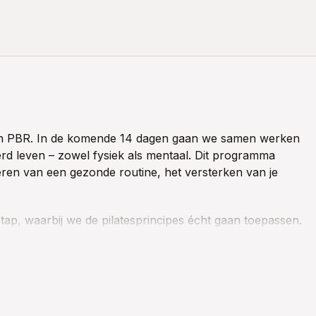
 PBR. In de komende 14 dagen gaan we samen werken
rd leven – zowel fysiek als mentaal. Dit programma
ëren van een gezonde routine, het versterken van je
p, waarbij we de pilatesprincipes écht gaan toepassen.
elpen je energie te verhogen, meer rust te vinden en een
de tijd om de connectie met je lichaam te versterken,